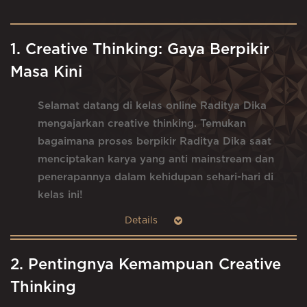
1. Creative Thinking: Gaya Berpikir
Masa Kini
Selamat datang di kelas online Raditya Dika
mengajarkan creative thinking. Temukan
bagaimana proses berpikir Raditya Dika saat
menciptakan karya yang anti mainstream dan
penerapannya dalam kehidupan sehari-hari di
kelas ini!
2. Pentingnya Kemampuan Creative
Thinking