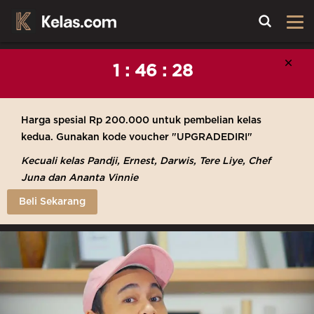
Toggle
Cl
×
1 : 46 : 25
Harga spesial Rp 200.000 untuk pembelian kelas
kedua. Gunakan kode voucher "UPGRADEDIRI"
Kecuali kelas Pandji, Ernest, Darwis, Tere Liye, Chef
Juna dan Ananta Vinnie
Beli Sekarang