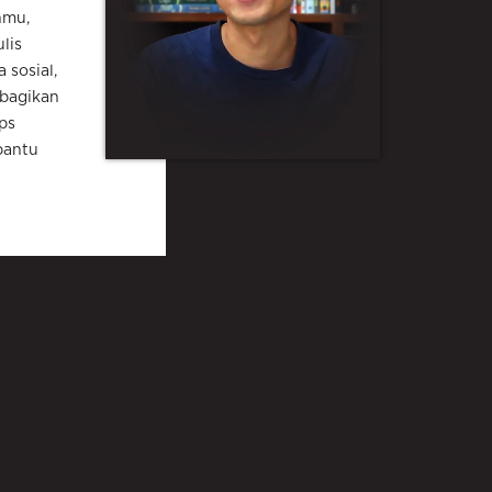
hmu,
lis
 sosial,
mbagikan
ps
bantu