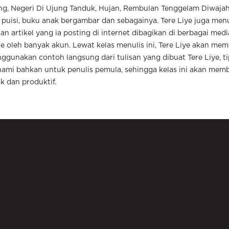
lang, Negeri Di Ujung Tanduk, Hujan, Rembulan Tenggelam Diwaja
puisi, buku anak bergambar dan sebagainya. Tere Liye juga menu
an artikel yang ia posting di internet dibagikan di berbagai media
 oleh banyak akun. Lewat kelas menulis ini, Tere Liye akan me
gunakan contoh langsung dari tulisan yang dibuat Tere Liye, ti
hami bahkan untuk penulis pemula, sehingga kelas ini akan mem
k dan produktif.