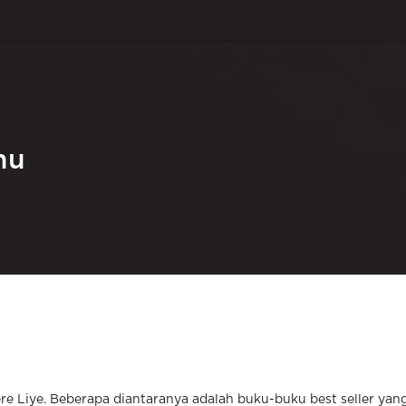
mu
Tere Liye. Beberapa diantaranya adalah buku-buku best seller yan