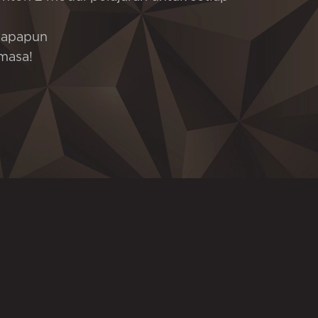
 apapun
masa!