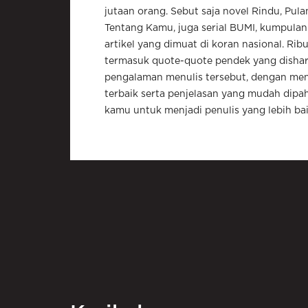
jutaan orang. Sebut saja novel Rindu, Pu
Tentang Kamu, juga serial BUMI, kumpulan 
artikel yang dimuat di koran nasional. Ribu
termasuk quote-quote pendek yang dishare
pengalaman menulis tersebut, dengan meng
terbaik serta penjelasan yang mudah dipa
kamu untuk menjadi penulis yang lebih bai