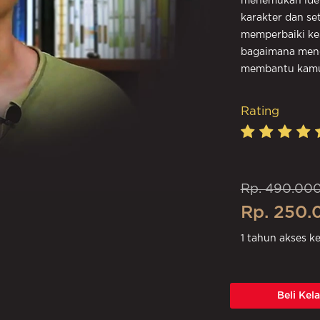
menemukan ide 
karakter dan se
memperbaiki kes
bagaimana menga
membantu kamu 
Rating
Rp. 490.000
Rp. 250.
1 tahun akses k
Beli Kel