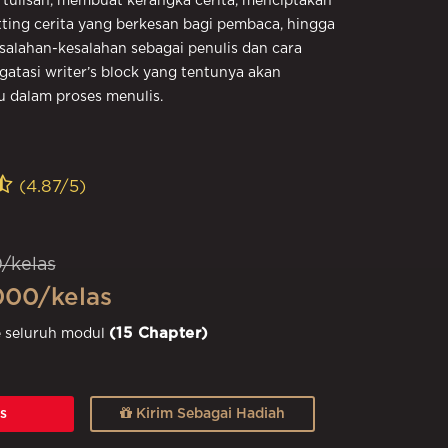
tulisan, membuat kerangka cerita, menciptakan
tting cerita yang berkesan bagi pembaca, hingga
alahan-kesalahan sebagai penulis dan cara
tasi writer’s block yang tentunya akan
dalam proses menulis.
(4.87/5)
/kelas
000/kelas
(15 Chapter)
e seluruh modul
as
Kirim Sebagai Hadiah