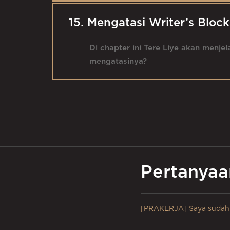
15. Mengatasi Writer’s Block
Di chapter ini Tere Liye akan menj
mengatasinya?
Pertanya
[PRAKERJA] Saya sudah m