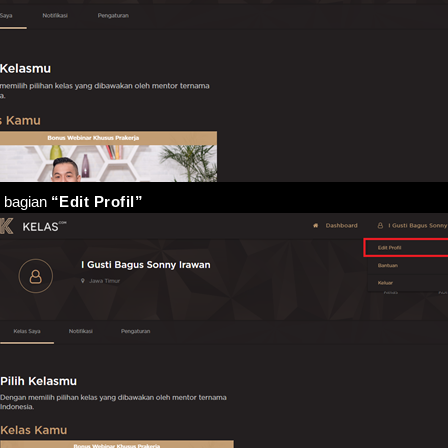
h bagian 
“Edit Profil” 